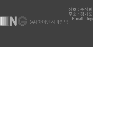
상호 : 주식회사 아이엔지파인텍 대표 
주소 : 경기도 파주시 조리읍 매봉재길 99-33
E-mail : ing@ingvf.com
COPYRIGHT ⓒ 2