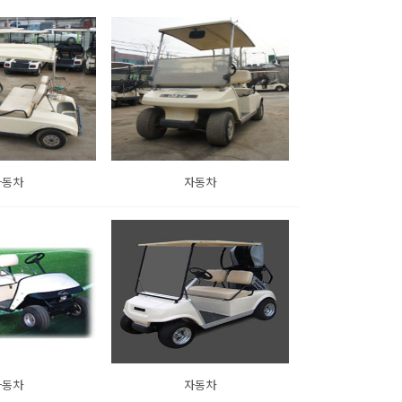
자동차
자동차
자동차
자동차