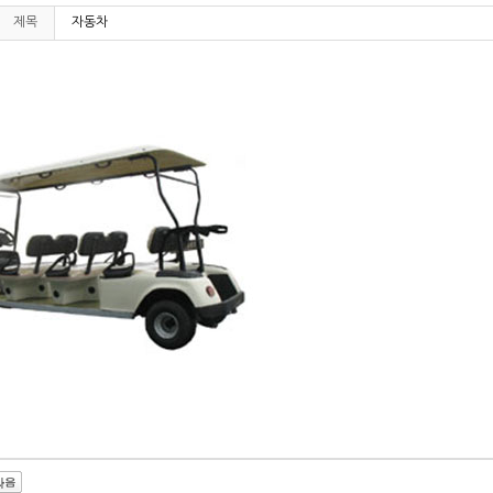
제목
자동차