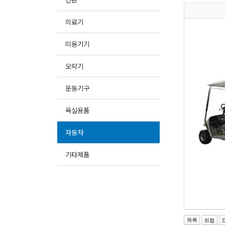
의료기
미용기기
오락기
운동기구
욕실용품
자동차
기타제품